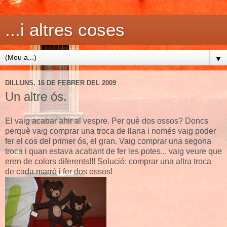
...i altres coses
▼
DILLUNS, 16 DE FEBRER DEL 2009
Un altre ós.
El vaig acabar ahir al vespre. Per què dos ossos? Doncs
perquè vaig comprar una troca de llana i només vaig poder
fer el cos del primer ós, el gran. Vaig comprar una segona
troca i quan estava acabant de fer les potes... vaig veure que
eren de colors diferents!!! Solució: comprar una altra troca
de cada marró i fer dos ossos!