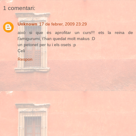
1 comentari:
Unknown
17 de febrer, 2009 23:29
això si que és aprofitar un curs!!! ets la reina de
l'amigurumi, t'han quedat molt makus :D
un petonet per tu i els osets :p
Celi
Respon