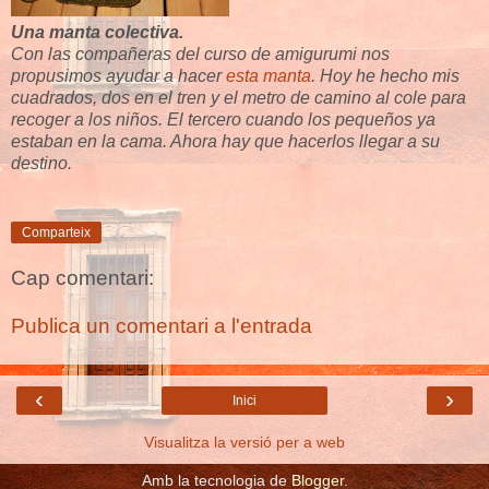
Una manta colectiva.
Con las compañeras del curso de amigurumi nos
propusimos ayudar a hacer
esta manta
. Hoy he hecho mis
cuadrados, dos en el tren y el metro de camino al cole para
recoger a los niños. El tercero cuando los pequeños ya
estaban en la cama. Ahora hay que hacerlos llegar a su
destino.
Comparteix
Cap comentari:
Publica un comentari a l'entrada
‹
›
Inici
Visualitza la versió per a web
Amb la tecnologia de
Blogger
.