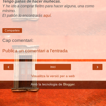
Tengo ganas de hacer muñecas.
Y he ido a comprar fieltro para hacer alguna, una como
mínimo.
El patrón lo encontrarás
aquí
.
Comparteix
Cap comentari:
Publica un comentari a l'entrada
‹
›
Inici
Visualitza la versió per a web
Amb la tecnologia de
Blogger
.