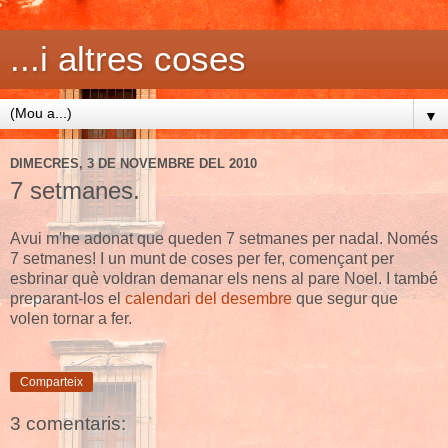
...i altres coses
▼
DIMECRES, 3 DE NOVEMBRE DEL 2010
7 setmanes.
Avui m'he adonat que queden 7 setmanes per nadal. Només
7 setmanes! I un munt de coses per fer, començant per
esbrinar què voldran demanar els nens al pare Noel. I també
preparant-los el
calendari del desembre
que segur que
volen tornar a fer.
Comparteix
3 comentaris: