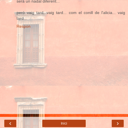
serà un nadal diferent...
però vaig tard, vaig tard... com el conill de l'alicia... vaig
tard...
Respon
‹
›
Inici