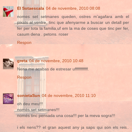
El Sotaescala
04 de novembre, 2010 08:08
nomes set setmanes queden, ostres m'agafara amb el
pixats al ventre, tinc que afenyarme a buscar un detall per
fer per tota la familia,uf em la ma de coses que tinc per fer,
casum dena . petons. roser
Respon
greta
04 de novembre, 2010 10:48
Nena me acabas de estresar ufffffffffff.
Respon
sonietaSun
04 de novembre, 2010 11:10
oh deu meu!!!
només set setmanes!!!
només tinc pensada una cosa!!! per la meva sogra!!!
i els nens?? el gran aquest any ja saps qui son els reis..