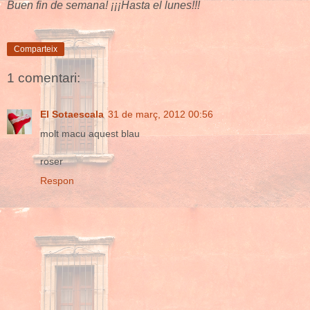
Buen fin de semana! ¡¡¡Hasta el lunes!!!
Comparteix
1 comentari:
El Sotaescala
31 de març, 2012 00:56
molt macu aquest blau
roser
Respon