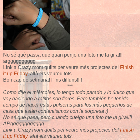
No sé què passa que quan penjo una foto me la gira!!!
argggggggggg
Link a Crazy mom quilts per veure més projectes del
Finish
it up Friday
, allà els veureu tots.
Bon cap de setmana! Fins dilluns!!!!
***
Como dije el miércoles, lo tengo todo parado y lo único que
voy haciendo a ratitos son flores. Pero también he tenido
tiempo de hacer estas pulseras para los más pequeños de
casa que están contentísimos con la sorpresa :)
No sé qué pasa, pero cuando cuelgo una foto me la gira!!!!
ARgggggggggggg
Link a Crazy mom quilts per veure més projectes del
Finish
it up Friday
, allà els veureu tots.