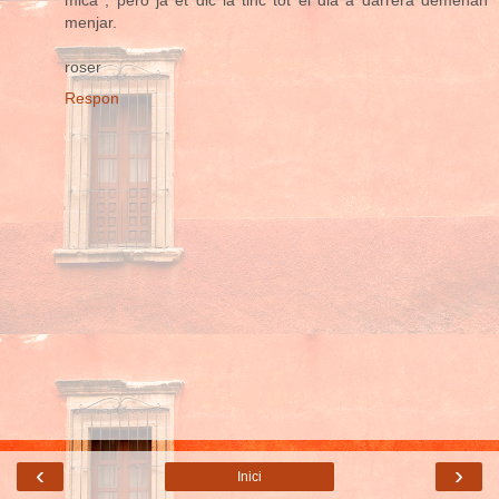
menjar.
roser
Respon
‹
›
Inici