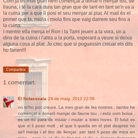
Com ja és molt gran hem començat a donar-li menjar tou, de
llauna, i té la cara dura tan gran que de tant en tant se'n va a
la cuina per a que li posi el seu menjar al plat. Al matí és el
primer que fa, miola i miola fins que vaig darrere seu fins a
la cuina.
I mentre ella menja el Ron i la Tami jeuen a la vora, un a
dins de la cuina i l'altra a la porta, esperant a veure si deixa
alguna cosa al plat. Jo crec que si poguessin creuar els dits
ho farien!!!
Comparteix
1 comentari:
El Sotaescala
24 de maig, 2012 22:06
no m'ho puc creure. La mes gran de les nostres , tambe he
començat a donarli menjar de llaune tou , i esta com boixa ,
es un no para de miular i miular a totes hores. El futut es
que si li poso molt , el que li queda en el plat despres no
se'l menja i el tinc de llençar, per tant li poso de mica en
mica , pero ja et dic la tinc tot el dia a darrera demenan