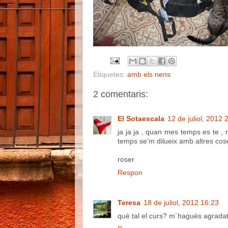
Etiquetes:
amb els nens
2 comentaris:
El Sotaescala
12 de juliol, 2012 
ja ja ja , quan mes temps es te ,
temps se'm dilueix amb altres cos
roser
Respon
Teresa
18 de juliol, 2012 16:23
què tal el curs? m´hagués agradat 