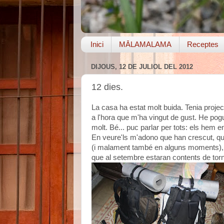
Inici
MĀLAMALAMA
Receptes
DIJOUS, 12 DE JULIOL DEL 2012
12 dies.
La casa ha estat molt buida. Tenia projec
a l'hora que m'ha vingut de gust. He pogu
molt. Bé... puc parlar per tots: els hem e
En veure'ls m'adono que han crescut, q
(i malament també en alguns moments), 
que al setembre estaran contents de torn