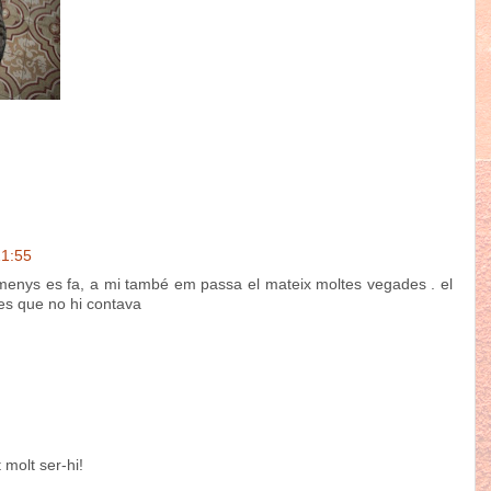
21:55
 menys es fa, a mi també em passa el mateix moltes vegades . el
es que no hi contava
molt ser-hi!