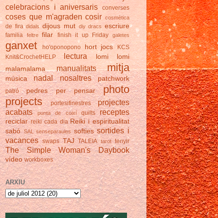
celebracions i aniversaris
converses
coses que m'agraden
cosir
cosmètica
dijous mut
escriure
de fira
didals
diy
dracs
filar
familia
finish it up Friday
feltre
galetes
ganxet
hort
jocs
ho'oponopono
KCS
lectura
lomi lomi
Knit&CrochetHELP
mitja
manualitats
malamalama
nadal
nosaltres
música
patchwork
photo
pedres
per pensar
patró
projects
projectes
portesifinestres
acabats
receptes
quilts
punta de coixí
reciclar
Reiki i espiritualitat
reiki cada dia
sortides i
sabó
softies
SAL
senseparaules
vacances
TAJ
swaps
TALEIA
tenyir
tarot
The Simple Woman's Daybook
vídeo
workboxes
ARXIU