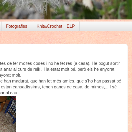
Fotografies
Knit&Crochet HELP
tes de fer moltes coses i no he fet res (a casa). He pogut sortir
t anar al curs de reiki. Ha estat molt bé, però els he enyorat
nyorat molt.
ue han madurat, que han fet més amics, que s'ho han passat bé
estan cansadíssims, tenen ganes de casa, de mimos,... I sé
ar al cau.