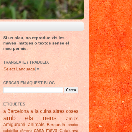
Si us plau, no reprodueixis les
meves imatges o textos sense el
meu permís.
TRANSLATE / TRADUEIX
Select Language
▼
CERCAR EN AQUEST BLOG
ETIQUETES
a Barcelona
a la cuina
altres coses
amb els nens
amics
amigurumi
animals
Berguedà
brodar
casa meva
Catalunya
cabdellar
càmping