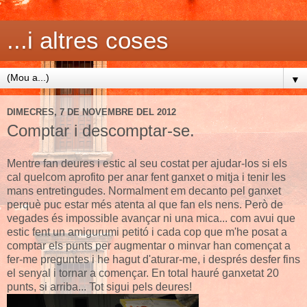
...i altres coses
▼
DIMECRES, 7 DE NOVEMBRE DEL 2012
Comptar i descomptar-se.
Mentre fan deures i estic al seu costat per ajudar-los si els
cal quelcom aprofito per anar fent ganxet o mitja i tenir les
mans entretingudes. Normalment em decanto pel ganxet
perquè puc estar més atenta al que fan els nens. Però de
vegades és impossible avançar ni una mica... com avui que
estic fent un amigurumi petitó i cada cop que m'he posat a
comptar els punts per augmentar o minvar han començat a
fer-me preguntes i he hagut d'aturar-me, i després desfer fins
el senyal i tornar a començar. En total hauré ganxetat 20
punts, si arriba... Tot sigui pels deures!