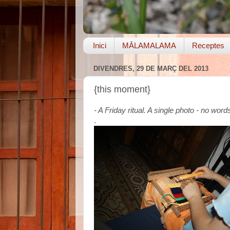
Inici
MĀLAMALAMA
Receptes
DIVENDRES, 29 DE MARÇ DEL 2013
{this moment}
- A Friday ritual. A single photo - no wo
.