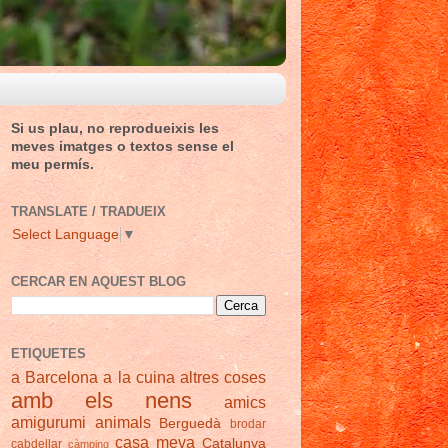
Si us plau, no reprodueixis les
meves imatges o textos sense el
meu permís.
TRANSLATE / TRADUEIX
Select Language
▼
CERCAR EN AQUEST BLOG
ETIQUETES
a Barcelona
a la cuina
altres coses
amb els nens
amics
amigurumi
animals
Berguedà
brodar
casa meva
Catalunya
cabdellar
càmping