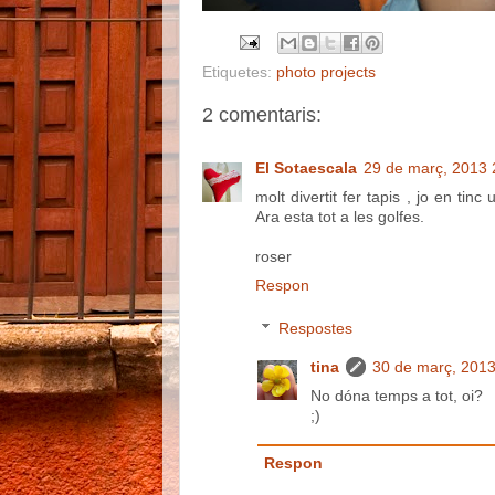
Etiquetes:
photo projects
2 comentaris:
El Sotaescala
29 de març, 2013 
molt divertit fer tapis , jo en ti
Ara esta tot a les golfes.
roser
Respon
Respostes
tina
30 de març, 2013
No dóna temps a tot, oi?
;)
Respon