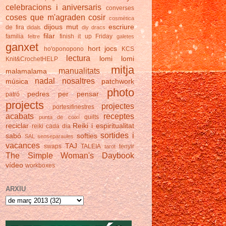
celebracions i aniversaris
converses
coses que m'agraden
cosir
cosmètica
dijous mut
escriure
de fira
didals
diy
dracs
filar
familia
finish it up Friday
feltre
galetes
ganxet
hort
jocs
ho'oponopono
KCS
lectura
lomi lomi
Knit&CrochetHELP
mitja
manualitats
malamalama
nadal
nosaltres
música
patchwork
photo
pedres
per pensar
patró
projects
projectes
portesifinestres
acabats
receptes
quilts
punta de coixí
reciclar
Reiki i espiritualitat
reiki cada dia
sortides i
sabó
softies
SAL
senseparaules
vacances
TAJ
swaps
TALEIA
tenyir
tarot
The Simple Woman's Daybook
vídeo
workboxes
ARXIU