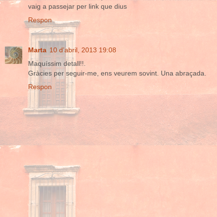
vaig a passejar per link que dius
Respon
Marta
10 d’abril, 2013 19:08
Maquíssim detall!!.
Gràcies per seguir-me, ens veurem sovint. Una abraçada.
Respon