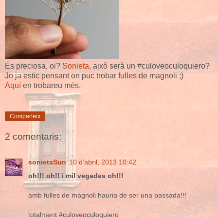
És preciosa, oi?
Sonieta
, això serà un #culoveoculoquiero?
Jo ja estic pensant on puc trobar fulles de magnoli ;)
Aquí
en trobareu més.
Comparteix
2 comentaris:
sonietaSun
10 d’abril, 2013 10:42
oh!!! oh!! i mil vegades oh!!!
amb fulles de magnoli hauria de ser una passada!!!
totalment #culoveoculoquiero