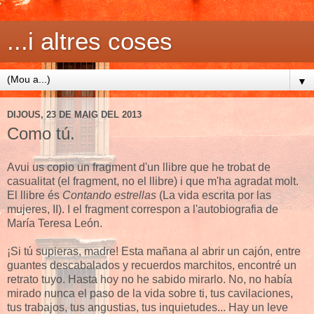
...i altres coses
▼
DIJOUS, 23 DE MAIG DEL 2013
Como tú.
Avui us copio un fragment d'un llibre que he trobat de
casualitat (el fragment, no el llibre) i que m'ha agradat molt.
El llibre és
Contando estrellas
(La vida escrita por las
mujeres, II). I el fragment correspon a l'autobiografia de
María Teresa León.
¡Si tú supieras, madre! Esta mañana al abrir un cajón, entre
guantes descabalados y recuerdos marchitos, encontré un
retrato tuyo. Hasta hoy no he sabido mirarlo. No, no había
mirado nunca el paso de la vida sobre ti, tus cavilaciones,
tus trabajos, tus angustias, tus inquietudes... Hay un leve