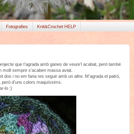
Fotografies
Knit&Crochet HELP
rojecte que t'agrada amb ganes de veure'l acabat, però també
den molt sempre s'acaben massa aviat.
t dos i no em faria res seguir amb un altre. M'agrada el patró,
pre, però d'uns colors maquíssims.
r-lo :)