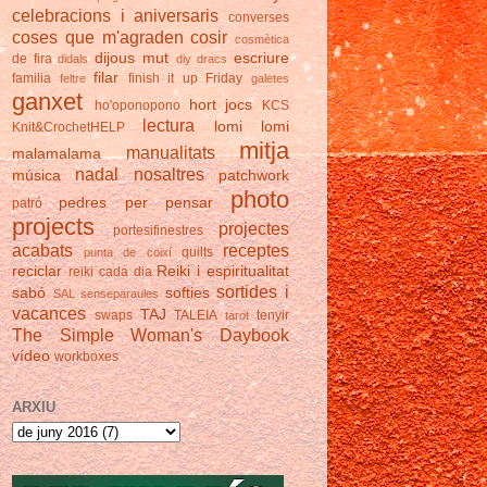
celebracions i aniversaris
converses
coses que m'agraden
cosir
cosmètica
dijous mut
escriure
de fira
didals
diy
dracs
filar
familia
finish it up Friday
feltre
galetes
ganxet
hort
jocs
ho'oponopono
KCS
lectura
lomi lomi
Knit&CrochetHELP
mitja
manualitats
malamalama
nadal
nosaltres
música
patchwork
photo
pedres
per pensar
patró
projects
projectes
portesifinestres
acabats
receptes
quilts
punta de coixí
reciclar
Reiki i espiritualitat
reiki cada dia
sortides i
sabó
softies
SAL
senseparaules
vacances
TAJ
swaps
TALEIA
tenyir
tarot
The Simple Woman's Daybook
vídeo
workboxes
ARXIU