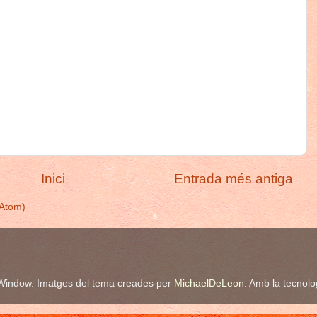
Inici
Entrada més antiga
(Atom)
Window. Imatges del tema creades per
MichaelDeLeon
. Amb la tecnol