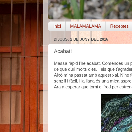
Inici
MĀLAMALAMA
Receptes
DIJOUS, 2 DE JUNY DEL 2016
Acabat!
Massa ràpid l'he acabat. Comences un p
de que duri molts dies. I els que t'agra
Això m'ha passat amb aquest xal. N'he fe
senzill i fàcil, i la llana és una mica as
Ara a esperar que torni el fred per estrena