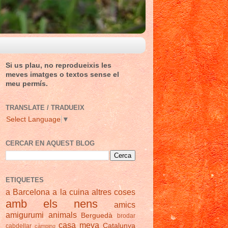
Si us plau, no reprodueixis les
meves imatges o textos sense el
meu permís.
TRANSLATE / TRADUEIX
Select Language
▼
CERCAR EN AQUEST BLOG
ETIQUETES
a Barcelona
a la cuina
altres coses
amb els nens
amics
amigurumi
animals
Berguedà
brodar
casa meva
Catalunya
cabdellar
càmping