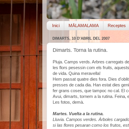
Inici
MĀLAMALAMA
Receptes
DIMARTS, 10 D’ABRIL DEL 2007
Dimarts. Torna la rutina.
Pluja. Camps verds. Arbres carregats de f
les flors pesessin com els fruits, aquest
de vida. Quina meravella!
Hem passat quatre dies fora. Dies d'oblit 
presses de cada dia. Han estat dies geni
fer grans coses, que tampoc no cal. El cor
Avui, dimarts, tornem a la rutina. Feina,
Les fotos, demà.
Martes. Vuelta a la rutina.
Lluvia. Campos verdes. Árboles cargados 
si las flores pesaran como los frutos, es