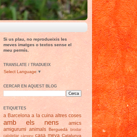
Si us plau, no reprodueixis les
meves imatges o textos sense el
meu permís.
TRANSLATE / TRADUEIX
Select Language
▼
CERCAR EN AQUEST BLOG
ETIQUETES
a Barcelona
a la cuina
altres coses
amb els nens
amics
amigurumi
animals
Berguedà
brodar
casa meva
Catalunya
cabdellar
càmping