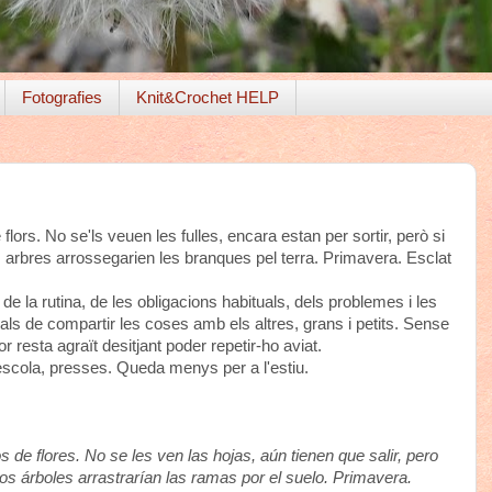
Fotografies
Knit&Crochet HELP
lors. No se'ls veuen les fulles, encara estan per sortir, però si
s arbres arrossegarien les branques pel terra. Primavera. Esclat
de la rutina, de les obligacions habituals, dels problemes i les
als de compartir les coses amb els altres, grans i petits. Sense
 resta agraït desitjant poder repetir-ho aviat.
 escola, presses. Queda menys per a l'estiu.
de flores. No se les ven las hojas, aún tienen que salir, pero
tos árboles arrastrarían las ramas por el suelo. Primavera.