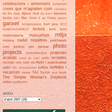
celebracions i aniversaris
converses
coses que m'agraden
cosir
cosmètica
dijous mut
escriure
de fira
didals
diy
dracs
filar
familia
finish it up Friday
feltre
galetes
ganxet
hort
jocs
ho'oponopono
KCS
lectura
lomi lomi
Knit&CrochetHELP
mitja
manualitats
malamalama
nadal
nosaltres
música
patchwork
photo
pedres
per pensar
patró
projects
projectes
portesifinestres
acabats
receptes
quilts
punta de coixí
reciclar
Reiki i espiritualitat
reiki cada dia
sortides i
sabó
softies
SAL
senseparaules
vacances
TAJ
swaps
TALEIA
tenyir
tarot
The Simple Woman's Daybook
vídeo
workboxes
ARXIU