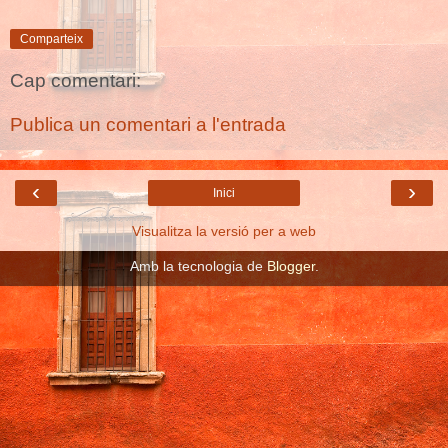
Comparteix
Cap comentari:
Publica un comentari a l'entrada
‹
›
Inici
Visualitza la versió per a web
Amb la tecnologia de
Blogger
.