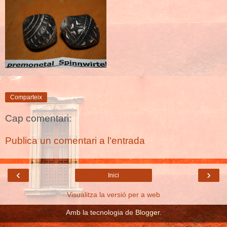
Comparteix
Cap comentari:
Publica un comentari a l'entrada
‹
›
Inici
Visualitza la versió per a web
Amb la tecnologia de
Blogger
.