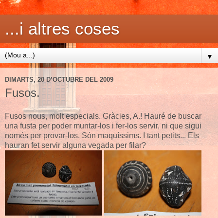
...i altres coses
▼
DIMARTS, 20 D’OCTUBRE DEL 2009
Fusos.
Fusos nous, molt especials. Gràcies, A.! Hauré de buscar
una fusta per poder muntar-los i fer-los servir, ni que sigui
només per provar-los. Són maquíssims. I tant petits... Els
hauran fet servir alguna vegada per filar?