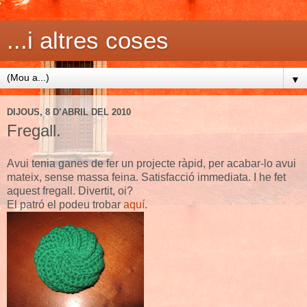
...i altres coses
▼
DIJOUS, 8 D’ABRIL DEL 2010
Fregall.
Avui tenia ganes de fer un projecte ràpid, per acabar-lo avui
mateix, sense massa feina. Satisfacció immediata. I he fet
aquest fregall. Divertit, oi?
El patró el podeu trobar
aquí
.