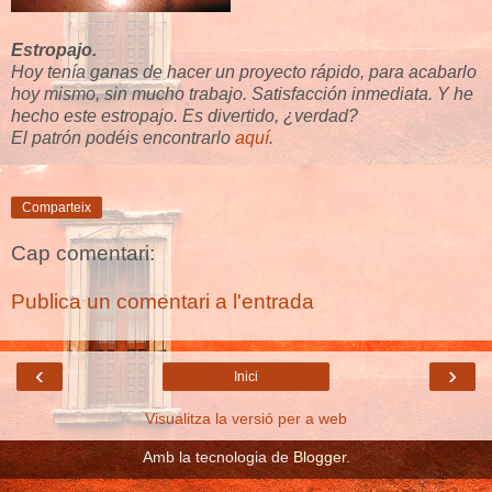
Estropajo.
Hoy tenía ganas de hacer un proyecto rápido, para acabarlo
hoy mismo, sin mucho trabajo. Satisfacción inmediata. Y he
hecho este estropajo. Es divertido, ¿verdad?
El patrón podéis encontrarlo
aquí
.
Comparteix
Cap comentari:
Publica un comentari a l'entrada
‹
›
Inici
Visualitza la versió per a web
Amb la tecnologia de
Blogger
.