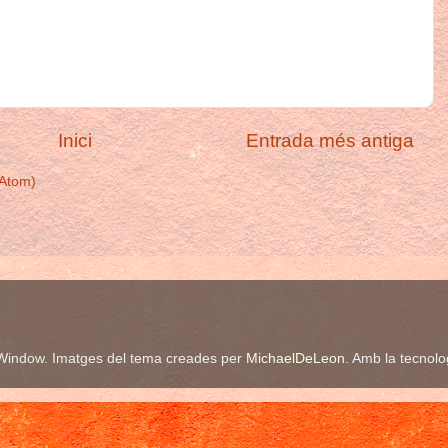
Inici
Entrada més antiga
(Atom)
Window. Imatges del tema creades per
MichaelDeLeon
. Amb la tecnol