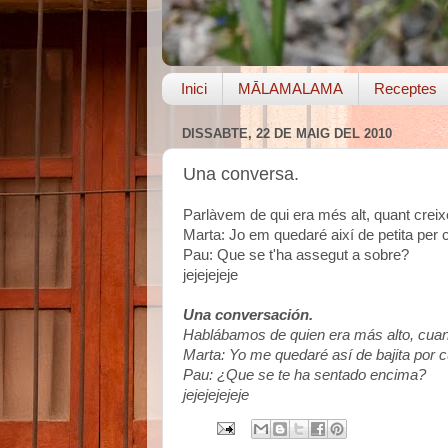
Inici
MĀLAMALAMA
Receptes
DISSABTE, 22 DE MAIG DEL 2010
Una conversa.
Parlàvem de qui era més alt, quant creixe
Marta: Jo em quedaré així de petita per 
Pau: Que se t'ha assegut a sobre?
jejejejeje
Una conversación.
Hablábamos de quien era más alto, cuant
Marta: Yo me quedaré así de bajita por c
Pau: ¿Que se te ha sentado encima?
jejejejejeje