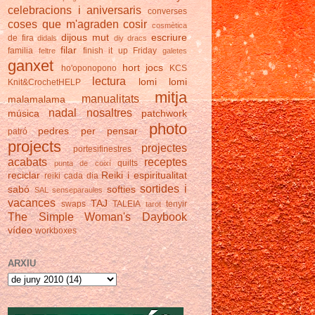
celebracions i aniversaris
converses
coses que m'agraden
cosir
cosmètica
dijous mut
escriure
de fira
didals
diy
dracs
filar
familia
finish it up Friday
feltre
galetes
ganxet
hort
jocs
ho'oponopono
KCS
lectura
lomi lomi
Knit&CrochetHELP
mitja
manualitats
malamalama
nadal
nosaltres
música
patchwork
photo
pedres
per pensar
patró
projects
projectes
portesifinestres
acabats
receptes
quilts
punta de coixí
reciclar
Reiki i espiritualitat
reiki cada dia
sortides i
sabó
softies
SAL
senseparaules
vacances
TAJ
swaps
TALEIA
tenyir
tarot
The Simple Woman's Daybook
vídeo
workboxes
ARXIU