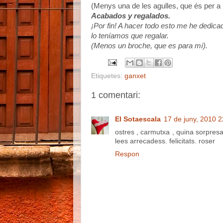
(Menys una de les agulles, que és per a 
Acabados y regalados.
¡Por fin! A hacer todo esto me he dedic
lo teníamos que regalar.
(Menos un broche, que es para mí).
Etiquetes:
ganxet
1 comentari:
El Sotaescala
17 de juny, 2010 2
ostres , carmutxa , quina sorpresa
lees arrecadess. felicitats. roser
Respon