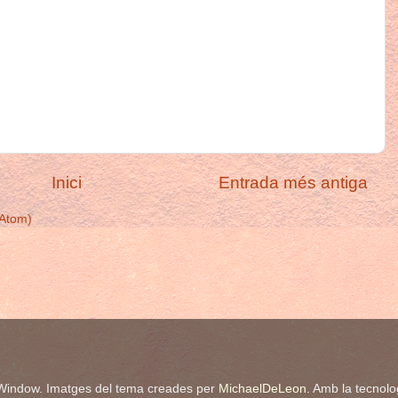
Inici
Entrada més antiga
(Atom)
Window. Imatges del tema creades per
MichaelDeLeon
. Amb la tecnol