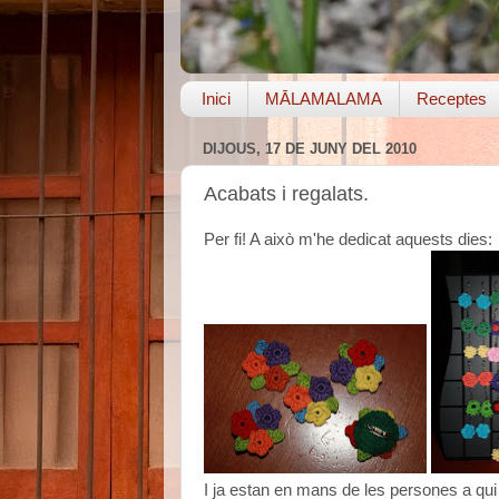
Inici
MĀLAMALAMA
Receptes
DIJOUS, 17 DE JUNY DEL 2010
Acabats i regalats.
Per fi! A això m'he dedicat aquests dies:
I ja estan en mans de les persones a qui