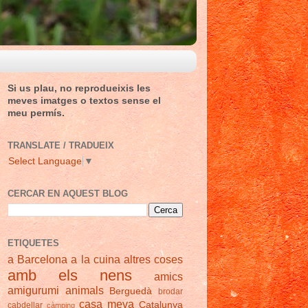
Si us plau, no reprodueixis les
meves imatges o textos sense el
meu permís.
TRANSLATE / TRADUEIX
Select Language
▼
CERCAR EN AQUEST BLOG
ETIQUETES
a Barcelona
a la cuina
altres coses
amb els nens
amics
amigurumi
animals
Berguedà
brodar
casa meva
Catalunya
cabdellar
càmping