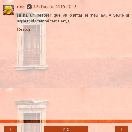
tina
12 d’agost, 2010 17:13
Hi ha un nesprer que va plantar el meu avi. A veure si
aquest viu també tants anys.
Respon
‹
›
Inici