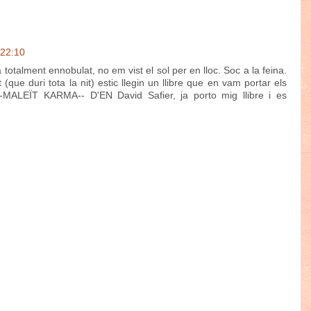
 22:10
totalment ennobulat, no em vist el sol per en lloc. Soc a la feina.
t (que duri tota la nit) estic llegin un llibre que en vam portar els
 --MALEÏT KARMA-- D'EN David Safier, ja porto mig llibre i es