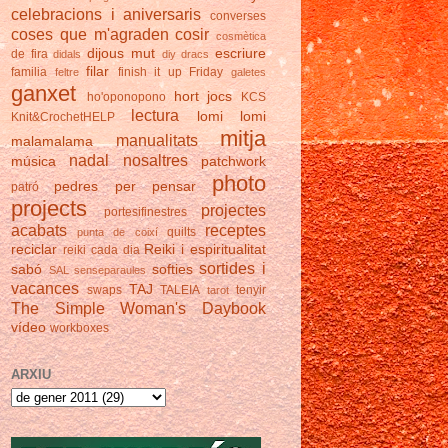
celebracions i aniversaris
converses
coses que m'agraden
cosir
cosmètica
dijous mut
escriure
de fira
didals
diy
dracs
filar
familia
finish it up Friday
feltre
galetes
ganxet
hort
jocs
ho'oponopono
KCS
lectura
lomi lomi
Knit&CrochetHELP
mitja
manualitats
malamalama
nadal
nosaltres
música
patchwork
photo
pedres
per pensar
patró
projects
projectes
portesifinestres
acabats
receptes
quilts
punta de coixí
reciclar
Reiki i espiritualitat
reiki cada dia
sortides i
sabó
softies
SAL
senseparaules
vacances
TAJ
swaps
TALEIA
tenyir
tarot
The Simple Woman's Daybook
vídeo
workboxes
ARXIU