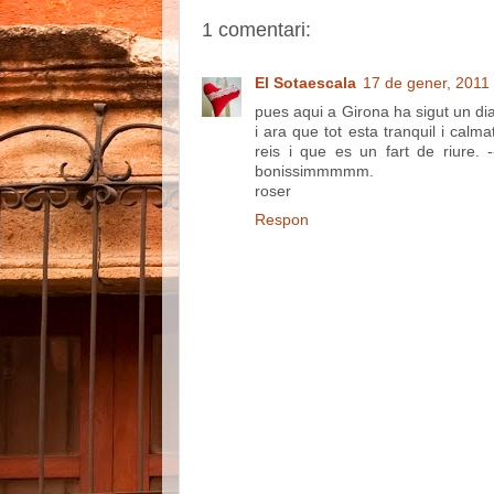
1 comentari:
El Sotaescala
17 de gener, 2011
pues aqui a Girona ha sigut un dia 
i ara que tot esta tranquil i calma
reis i que es un fart de riure.
bonissimmmmm.
roser
Respon