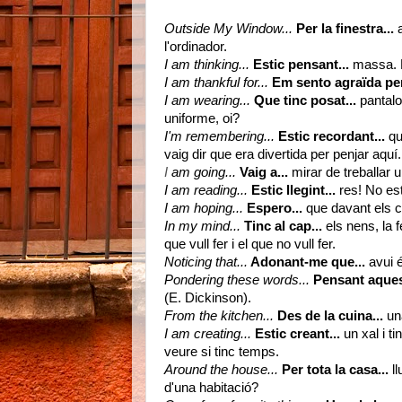
Outside My Window...
Per la finestra...
a
l'ordinador.
I am thinking...
Estic pensant...
massa. Ha
I
am thankful for...
Em sento agraïda per
I am wearing...
Que tinc posat...
pantalon
uniforme, oi?
I'm remembering...
Estic recordant...
qu
vaig dir que era divertida per penjar aquí.
I
am going...
Vaig a...
mirar de treballar 
I am reading...
Estic llegint...
res! No esti
I am hoping...
Espero...
que davant els c
In my mind...
Tinc al cap...
els nens, la f
que vull fer i el que no vull fer
.
Noticing that...
Adonant-me que...
avui 
Pondering these words...
Pensant aques
(E. Dickinson).
From the kitchen...
Des de la cuina...
un
I am creating...
Estic creant...
un xal i t
veure si tinc temps.
Around the house...
Per tota la casa...
ll
d'una habitació?