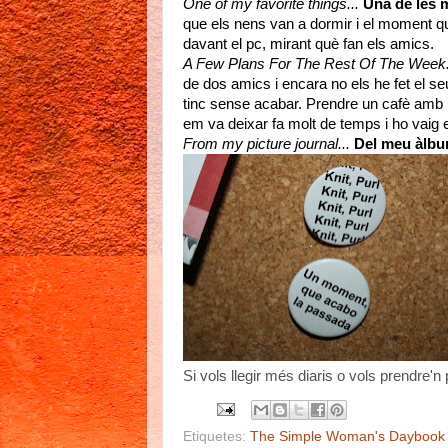
One of my favorite things...
Una de les 
que els nens van a dormir i el moment q
davant el pc, mirant què fan els amics.
A Few Plans For The Rest Of The Week
de dos amics i encara no els he fet el seu 
tinc sense acabar. Prendre un cafè amb l
em va deixar fa molt de temps i ho vaig 
From my picture journal...
Del meu àlbu
Si vols llegir més diaris o vols prendre'n 
Etiquetes:
The Simple Woman's Daybook