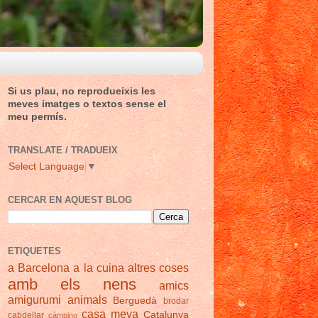
Si us plau, no reprodueixis les
meves imatges o textos sense el
meu permís.
TRANSLATE / TRADUEIX
Select Language
▼
CERCAR EN AQUEST BLOG
ETIQUETES
a Barcelona
a la cuina
altres coses
amb els nens
amics
amigurumi
animals
Berguedà
brodar
casa meva
Catalunya
cabdellar
càmping