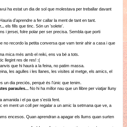
vui ha estat un dia de sol que molestava per treballar davant
uria d'aprendre a fer callar la ment de tant en tant.
...
els fills que tinc. Són un 'solete'.
s i jersei, folre polar per ser precisa. Sembla que porti
e no recordo la petita conversa que vam tenir ahir a casa i que
una mica més amb el reiki, ens va bé a tots.
c llegint res de res! :(
anvis que hi haurà a la feina, no patim massa.
eina, les agulles i les llanes, les visites al metge, els amics, el
és un dia preciós, perquè és l'únic que tenim.
tes paraules...
No hi ha millor nau que un llibre per viatjar lluny
a amanida i el pa que s'està fent.
inc en ment un coll per regalar a un amic la setmana que ve, a
ums encesos. Quan aprendran a apagar els llums quan surten