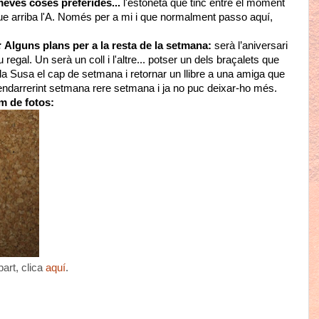
meves coses preferides...
l'estoneta que tinc entre el moment
ue arriba l'A. Només per a mi i que normalment passo aquí,
:
Alguns plans per a la resta de la setmana:
serà l’aniversari
regal. Un serà un coll i l'altre... potser un dels braçalets que
a Susa el cap de setmana i retornar un llibre a una amiga que
endarrerint setmana rere setmana i ja no puc deixar-ho més.
m de fotos:
part, clica
aquí
.