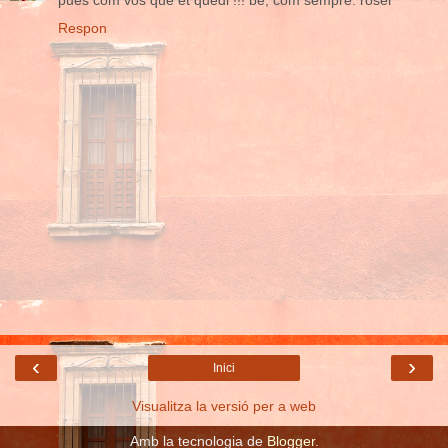
Respon
‹
›
Inici
Visualitza la versió per a web
Amb la tecnologia de
Blogger
.