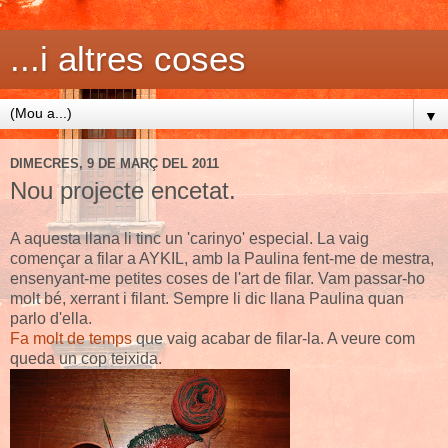
...i altres coses
▼
DIMECRES, 9 DE MARÇ DEL 2011
Nou projecte encetat.
A aquesta llana li tinc un 'carinyo' especial. La vaig
començar a filar a AYKIL, amb la Paulina fent-me de mestra,
ensenyant-me petites coses de l'art de filar. Vam passar-ho
molt bé, xerrant i filant. Sempre li dic llana Paulina quan
parlo d'ella.
Fa molt de temps
que vaig acabar de filar-la. A veure com
queda un cop teixida.