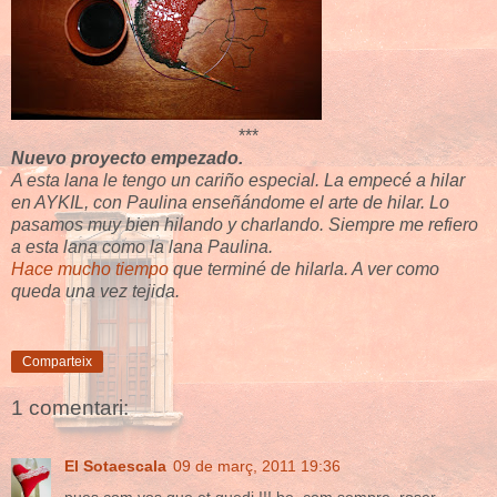
***
Nuevo proyecto empezado.
A esta lana le tengo un cariño especial. La empecé a hilar
en AYKIL, con Paulina enseñándome el arte de hilar. Lo
pasamos muy bien hilando y charlando. Siempre me refiero
a esta lana como la lana Paulina.
Hace mucho tiempo
que terminé de hilarla. A ver como
queda una vez tejida.
Comparteix
1 comentari:
El Sotaescala
09 de març, 2011 19:36
pues com vos que et quedi !!! be, com sempre. roser