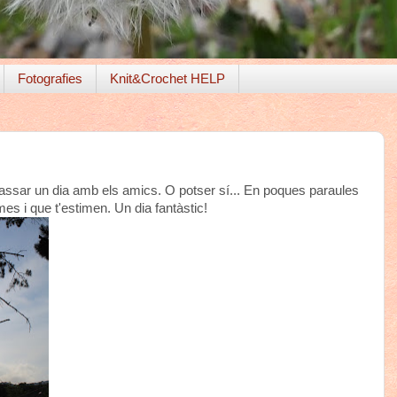
Fotografies
Knit&Crochet HELP
assar un dia amb els amics. O potser sí... En poques paraules
s i que t'estimen. Un dia fantàstic!