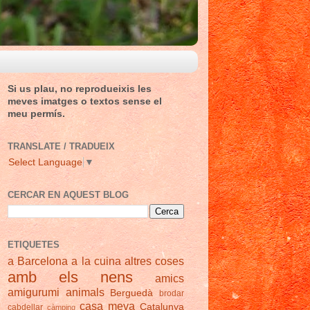
Si us plau, no reprodueixis les
meves imatges o textos sense el
meu permís.
TRANSLATE / TRADUEIX
Select Language
▼
CERCAR EN AQUEST BLOG
ETIQUETES
a Barcelona
a la cuina
altres coses
amb els nens
amics
amigurumi
animals
Berguedà
brodar
casa meva
Catalunya
cabdellar
càmping