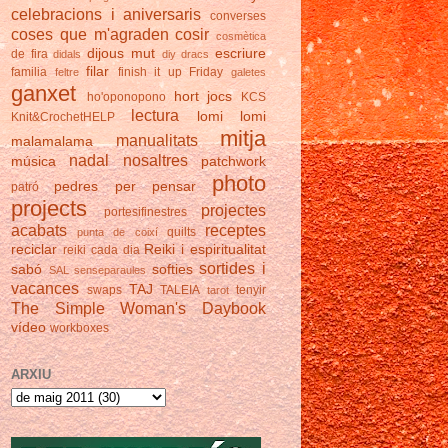
celebracions i aniversaris
converses
coses que m'agraden
cosir
cosmètica
dijous mut
escriure
de fira
didals
diy
dracs
filar
familia
finish it up Friday
feltre
galetes
ganxet
hort
jocs
ho'oponopono
KCS
lectura
lomi lomi
Knit&CrochetHELP
mitja
manualitats
malamalama
nadal
nosaltres
música
patchwork
photo
pedres
per pensar
patró
projects
projectes
portesifinestres
acabats
receptes
quilts
punta de coixí
reciclar
Reiki i espiritualitat
reiki cada dia
sortides i
sabó
softies
SAL
senseparaules
vacances
TAJ
swaps
TALEIA
tenyir
tarot
The Simple Woman's Daybook
vídeo
workboxes
ARXIU