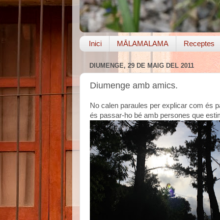
Inici
MĀLAMALAMA
Receptes
DIUMENGE, 29 DE MAIG DEL 2011
Diumenge amb amics.
No calen paraules per explicar com és p
és passar-ho bé amb persones que estime