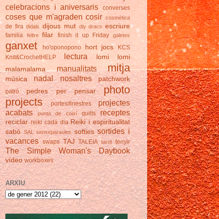
celebracions i aniversaris
converses
coses que m'agraden
cosir
cosmètica
dijous mut
escriure
de fira
didals
diy
dracs
filar
familia
finish it up Friday
feltre
galetes
ganxet
hort
jocs
ho'oponopono
KCS
lectura
lomi lomi
Knit&CrochetHELP
mitja
manualitats
malamalama
nadal
nosaltres
música
patchwork
photo
pedres
per pensar
patró
projects
projectes
portesifinestres
acabats
receptes
quilts
punta de coixí
reciclar
Reiki i espiritualitat
reiki cada dia
sortides i
sabó
softies
SAL
senseparaules
vacances
TAJ
swaps
TALEIA
tenyir
tarot
The Simple Woman's Daybook
vídeo
workboxes
ARXIU