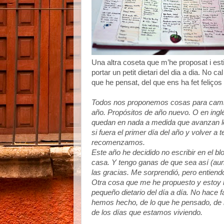
Una altra coseta que m’he proposat i esti
portar un petit dietari del dia a dia. No ca
que he pensat, del que ens ha fet feliços
Todos nos proponemos cosas para cambi
año. Propósitos de año nuevo. O en inglé
quedan en nada a medida que avanzan lo
si fuera el primer día del año y volver
recomenzamos.
Este año he decidido no escribir en el b
casa. Y tengo ganas de que sea así (au
las gracias. Me sorprendió, pero entien
Otra cosa que me he propuesto y estoy h
pequeño dietario del día a día. No hace f
hemos hecho, de lo que he pensado, de l
de los días que estamos viviendo.