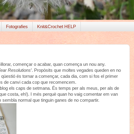
Fotografies
Knit&Crochet HELP
illorar, començar o acabar, quan comença un nou any.
ear Resolutions
’. Propòsits que moltes vegades queden en no
 qüestió és tornar a començar, cada dia, com si fos el primer
ganes de canvi cada cop que recomencem.
l blog els caps de setmana. És temps per als meus, per als de
a que costa, eh!). I més perquè quan ho vaig comentar em van
m sembla normal que tinguin ganes de no compartir.