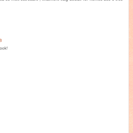
8
ook!