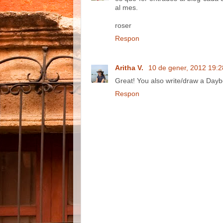
al mes.
roser
Respon
Aritha V.
10 de gener, 2012 19:2
Great! You also write/draw a Dayb
Respon