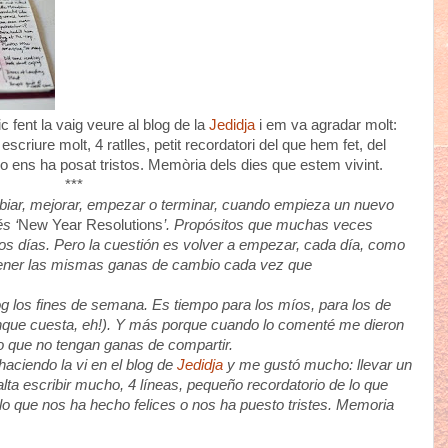
c fent la vaig veure al blog de la
Jedidja
i em va agradar molt:
l escriure molt, 4 ratlles, petit recordatori del que hem fet, del
 o ens ha posat tristos. Memòria dels dies que estem vivint.
***
ar, mejorar, empezar o terminar, cuando empieza un nuevo
s ‘
New Year Resolutions
’. Propósitos que muchas veces
s días. Pero la cuestión es volver a empezar, cada día, como
 a tener las mismas ganas de cambio cada vez que
log los fines de semana. Es tiempo para los míos, para los de
nque cuesta, eh!). Y más porque cuando lo comenté me dieron
do que no tengan ganas de compartir.
aciendo la vi en el blog de
Jedidja
y me gustó mucho: llevar un
alta escribir mucho, 4 líneas, pequeño recordatorio de lo que
o que nos ha hecho felices o nos ha puesto tristes. Memoria