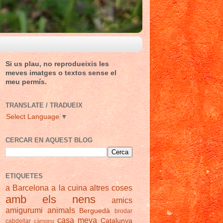
Si us plau, no reprodueixis les
meves imatges o textos sense el
meu permís.
TRANSLATE / TRADUEIX
Select Language
▼
CERCAR EN AQUEST BLOG
ETIQUETES
a Barcelona
a la cuina
altres coses
amb els nens
amics
amigurumi
animals
Berguedà
brodar
casa meva
Catalunya
cabdellar
càmping