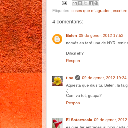
Etiquetes:
coses que m'agraden
,
escriure
4 comentaris:
Belen
09 de gener, 2012 17:53
només en faré una de NYR: tenir
Difícil eh?
Respon
tina
09 de gener, 2012 19:24
Aquesta que dius tu, Belen, la faig
;)
Com va tot, guapa?
Respon
El Sotaescala
09 de gener, 2012
es que fer entrades al blog cada d