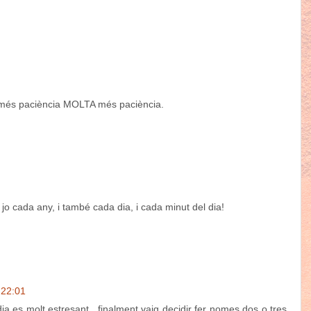
 més paciència MOLTA més paciència.
 jo cada any, i també cada dia, i cada minut del dia!
 22:01
ia es molt estresant , finalment vaig decidir fer nomes dos o tres