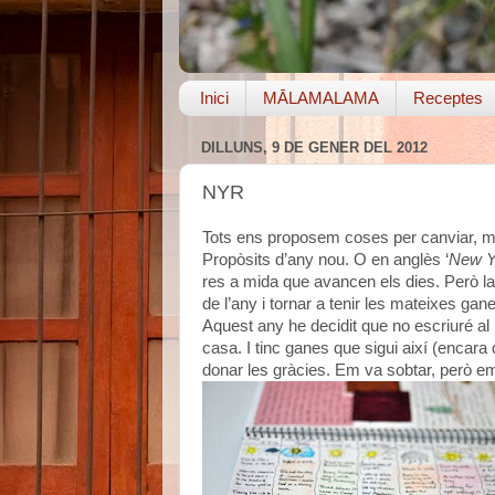
Inici
MĀLAMALAMA
Receptes
DILLUNS, 9 DE GENER DEL 2012
NYR
Tots ens proposem coses per canviar, m
Propòsits d’any nou. O en anglès ‘
New Y
res a mida que avancen els dies. Però la
de l’any i tornar a tenir les mateixes 
Aquest any he decidit que no escriuré a
casa. I tinc ganes que sigui així (encar
donar les gràcies. Em va sobtar, però e