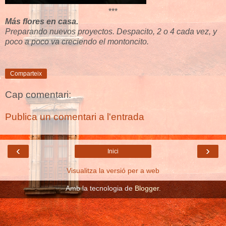
***
Más flores en casa.
Preparando nuevos proyectos. Despacito, 2 o 4 cada vez, y
poco a poco va creciendo el montoncito.
Comparteix
Cap comentari:
Publica un comentari a l'entrada
‹
›
Inici
Visualitza la versió per a web
Amb la tecnologia de
Blogger
.