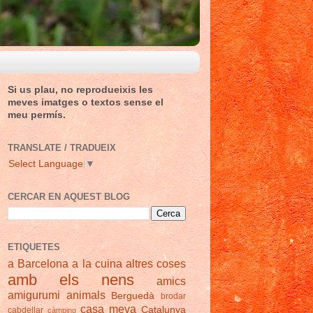
Si us plau, no reprodueixis les
meves imatges o textos sense el
meu permís.
TRANSLATE / TRADUEIX
Select Language
▼
CERCAR EN AQUEST BLOG
ETIQUETES
a Barcelona
a la cuina
altres coses
amb els nens
amics
amigurumi
animals
Berguedà
brodar
casa meva
Catalunya
cabdellar
càmping