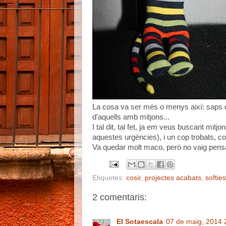
La cosa va ser més o menys així: saps que
d'aquells amb mitjons...
I tal dit, tal fet, ja em veus buscant mitj
aquestes urgències), i un cop trobats, co
Va quedar molt maco, però no vaig pensa
Etiquetes:
cosir
,
projectes acabats
,
softies
2 comentaris:
El Sotaescala
07 de maig, 2014 