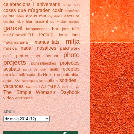
celebracions i aniversaris
converses
coses que m'agraden
cosir
cosmètica
dijous mut
escriure
de fira
didals
diy
dracs
filar
familia
finish it up Friday
feltre
galetes
ganxet
hort
jocs
ho'oponopono
KCS
lectura
lomi lomi
Knit&CrochetHELP
mitja
manualitats
malamalama
nadal
nosaltres
música
patchwork
photo
pedres
per pensar
patró
projects
projectes
portesifinestres
acabats
receptes
quilts
punta de coixí
reciclar
Reiki i espiritualitat
reiki cada dia
sortides i
sabó
softies
SAL
senseparaules
vacances
TAJ
swaps
TALEIA
tenyir
tarot
The Simple Woman's Daybook
vídeo
workboxes
ARXIU