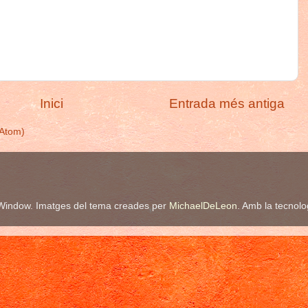
Inici
Entrada més antiga
(Atom)
Window. Imatges del tema creades per
MichaelDeLeon
. Amb la tecnol