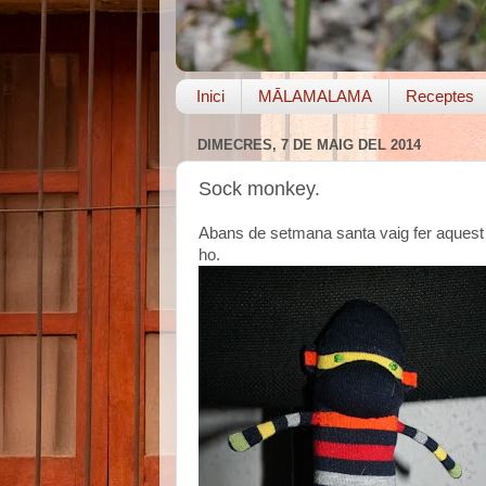
Inici
MĀLAMALAMA
Receptes
DIMECRES, 7 DE MAIG DEL 2014
Sock monkey.
Abans de setmana santa vaig fer aquest 
ho.