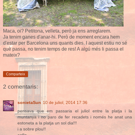
Maca, oi? Petitona, velleta, però ja ens arreglarem.
Ja tenim ganes d'anar-hi. Però de moment encara hem
d'estar per Barcelona uns quants dies. I aquest estiu no sé
què passa, no tenim temps de res! A algú més li passa el
mateix?
Comparteix
2 comentaris:
sonietaSun
10 de juliol, 2014 17:36
pensava que em passaria el juliol entre la platja i la
muntanya i no paro de fer recadets i només he anat una
estoneta a la platja un sol dia!!!
i a sobre plou!!
enfin...