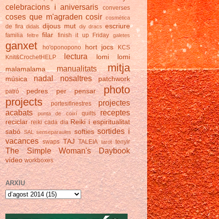
celebracions i aniversaris
converses
coses que m'agraden
cosir
cosmètica
dijous mut
escriure
de fira
didals
diy
dracs
filar
familia
finish it up Friday
feltre
galetes
ganxet
hort
jocs
ho'oponopono
KCS
lectura
lomi lomi
Knit&CrochetHELP
mitja
manualitats
malamalama
nadal
nosaltres
música
patchwork
photo
pedres
per pensar
patró
projects
projectes
portesifinestres
acabats
receptes
quilts
punta de coixí
reciclar
Reiki i espiritualitat
reiki cada dia
sortides i
sabó
softies
SAL
senseparaules
vacances
TAJ
swaps
TALEIA
tenyir
tarot
The Simple Woman's Daybook
vídeo
workboxes
ARXIU