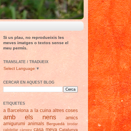
Si us plau, no reprodueixis les
meves imatges o textos sense el
meu permís.
TRANSLATE / TRADUEIX
Select Language
▼
CERCAR EN AQUEST BLOG
ETIQUETES
a Barcelona
a la cuina
altres coses
amb els nens
amics
amigurumi
animals
Berguedà
brodar
casa meva
Catalunya
cabdellar
càmping