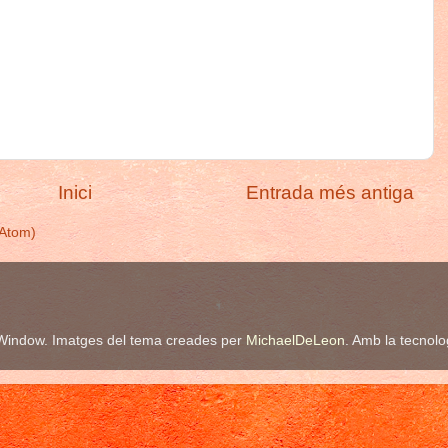
Inici
Entrada més antiga
(Atom)
Window. Imatges del tema creades per
MichaelDeLeon
. Amb la tecnol