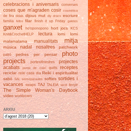
celebracions i aniversaris
converses
coses que m'agraden
cosir
cosmètica
dijous mut
escriure
de fira
didals
diy
dracs
filar
familia
finish it up Friday
feltre
galetes
ganxet
hort
jocs
ho'oponopono
KCS
lectura
lomi lomi
Knit&CrochetHELP
mitja
manualitats
malamalama
nadal
nosaltres
música
patchwork
photo
pedres
per pensar
patró
projects
projectes
portesifinestres
acabats
receptes
quilts
punta de coixí
reciclar
Reiki i espiritualitat
reiki cada dia
sortides i
sabó
softies
SAL
senseparaules
vacances
TAJ
swaps
TALEIA
tenyir
tarot
The Simple Woman's Daybook
vídeo
workboxes
ARXIU