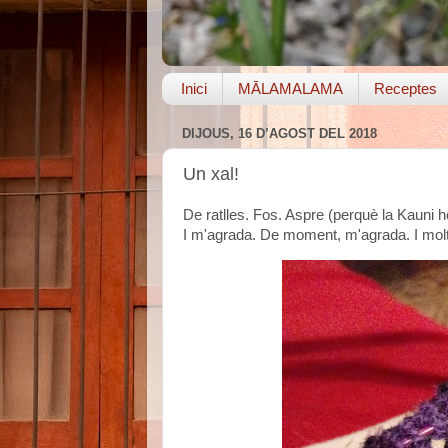
Inici
MĀLAMALAMA
Receptes
DIJOUS, 16 D’AGOST DEL 2018
Un xal!
De ratlles. Fos. Aspre (perquè la Kauni h
I m'agrada. De moment, m'agrada. I molt