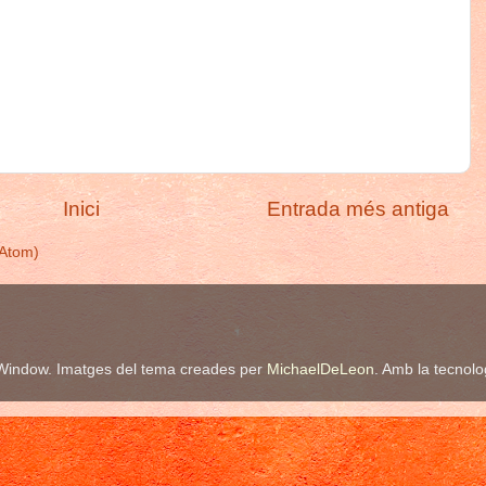
Inici
Entrada més antiga
(Atom)
Window. Imatges del tema creades per
MichaelDeLeon
. Amb la tecnol