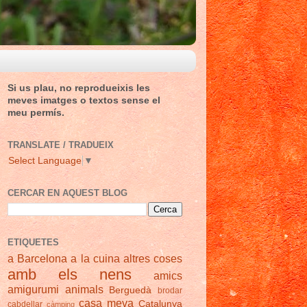
Si us plau, no reprodueixis les
meves imatges o textos sense el
meu permís.
TRANSLATE / TRADUEIX
Select Language
▼
CERCAR EN AQUEST BLOG
ETIQUETES
a Barcelona
a la cuina
altres coses
amb els nens
amics
amigurumi
animals
Berguedà
brodar
casa meva
Catalunya
cabdellar
càmping