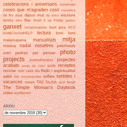
celebracions i aniversaris
converses
coses que m'agraden
cosir
cosmètica
dijous mut
escriure
de fira
didals
diy
dracs
filar
familia
finish it up Friday
feltre
galetes
ganxet
hort
jocs
ho'oponopono
KCS
lectura
lomi lomi
Knit&CrochetHELP
mitja
manualitats
malamalama
nadal
nosaltres
música
patchwork
photo
pedres
per pensar
patró
projects
projectes
portesifinestres
acabats
receptes
quilts
punta de coixí
reciclar
Reiki i espiritualitat
reiki cada dia
sortides i
sabó
softies
SAL
senseparaules
vacances
TAJ
swaps
TALEIA
tenyir
tarot
The Simple Woman's Daybook
vídeo
workboxes
ARXIU