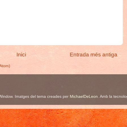
Inici
Entrada més antiga
(Atom)
Window. Imatges del tema creades per
MichaelDeLeon
. Amb la tecnol