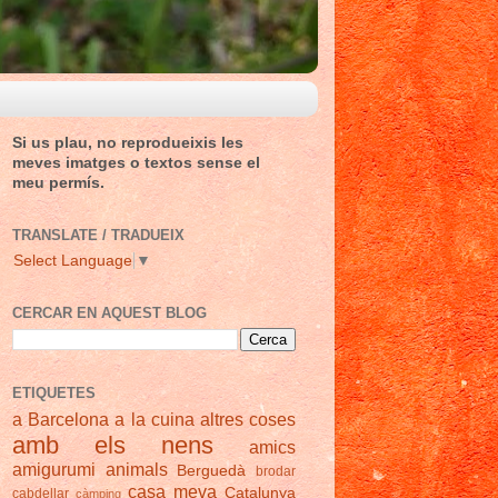
Si us plau, no reprodueixis les
meves imatges o textos sense el
meu permís.
TRANSLATE / TRADUEIX
Select Language
▼
CERCAR EN AQUEST BLOG
ETIQUETES
a Barcelona
a la cuina
altres coses
amb els nens
amics
amigurumi
animals
Berguedà
brodar
casa meva
Catalunya
cabdellar
càmping