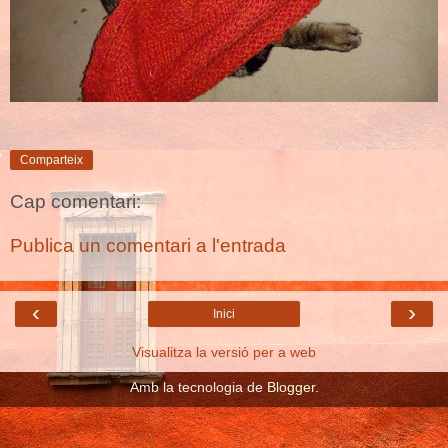
Comparteix
Cap comentari:
Publica un comentari a l'entrada
‹
›
Inici
Visualitza la versió per a web
Amb la tecnologia de
Blogger
.