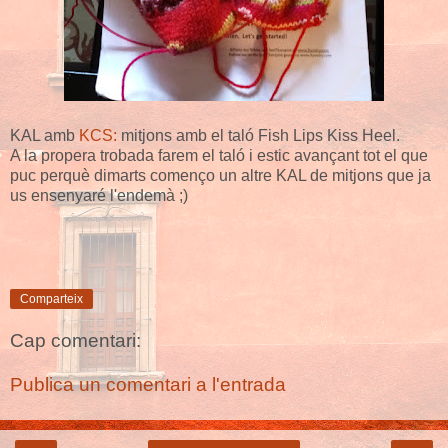
KAL amb
KCS:
mitjons amb el taló Fish Lips Kiss Heel.
A la propera trobada farem el taló i estic avançant tot el que
puc perquè dimarts començo un altre KAL de mitjons que ja
us ensenyaré l'endemà ;)
Comparteix
Cap comentari:
Publica un comentari a l'entrada