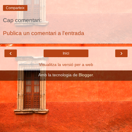
Comparteix
Cap comentari:
Publica un comentari a l'entrada
‹
›
Inici
Visualitza la versió per a web
Amb la tecnologia de
Blogger
.