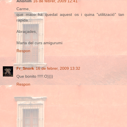
Anònim
16 de febrer, 2009 12:41
Carme,
que maco ha quedat aquest os i quina "utilització" tan
ràpida...
Abraçades,
Marta del curs amigurumi
Respon
Fr_Snork
16 de febrer, 2009 13:32
Que bonito !!!!!:O))))
Respon