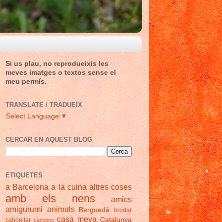
Si us plau, no reprodueixis les
meves imatges o textos sense el
meu permís.
TRANSLATE / TRADUEIX
Select Language
▼
CERCAR EN AQUEST BLOG
ETIQUETES
a Barcelona
a la cuina
altres coses
amb els nens
amics
amigurumi
animals
Berguedà
brodar
casa meva
Catalunya
cabdellar
càmping