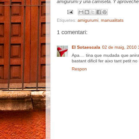
amigurumi y una camiseta. Y aproveché 
Etiquetes:
amigurumi
,
manualitats
1 comentari:
El Sotaescala
02 de maig, 2010 
Apa.... tina que mudada que aniras
bastant dificil fer aixo tant petit n
Respon