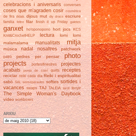
celebracions i aniversaris
converses
coses que m'agraden
cosir
cosmètica
dijous mut
escriure
de fira
didals
diy
dracs
filar
familia
finish it up Friday
feltre
galetes
ganxet
hort
jocs
ho'oponopono
KCS
lectura
lomi lomi
Knit&CrochetHELP
mitja
manualitats
malamalama
nadal
nosaltres
música
patchwork
photo
pedres
per pensar
patró
projects
projectes
portesifinestres
acabats
receptes
quilts
punta de coixí
reciclar
Reiki i espiritualitat
reiki cada dia
sortides i
sabó
softies
SAL
senseparaules
vacances
TAJ
swaps
TALEIA
tenyir
tarot
The Simple Woman's Daybook
vídeo
workboxes
ARXIU