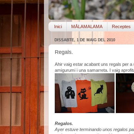
Inici
MĀLAMALAMA
Receptes
DISSABTE, 1 DE MAIG DEL 2010
Regals.
Ahir vaig estar acabant uns regals per a 
amigurumi i una samarreta. I vaig aprofi
Regalos.
Ayer estuve terminando unos regalos par