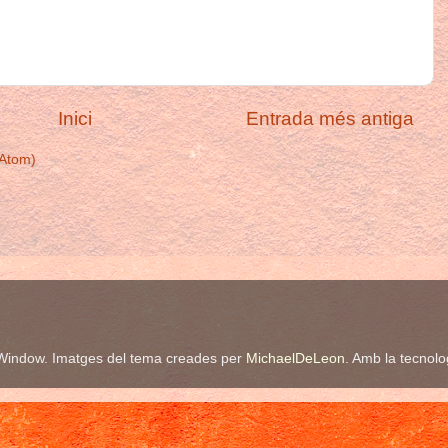
Inici
Entrada més antiga
(Atom)
Window. Imatges del tema creades per
MichaelDeLeon
. Amb la tecnol