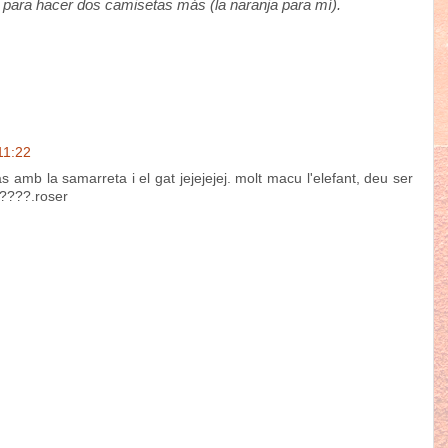
para hacer dos camisetas más (la naranja para mí).
11:22
 amb la samarreta i el gat jejejejej. molt macu l'elefant, deu ser
o ????.roser