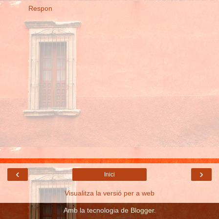
Respon
‹
›
Inici
Visualitza la versió per a web
Amb la tecnologia de
Blogger
.