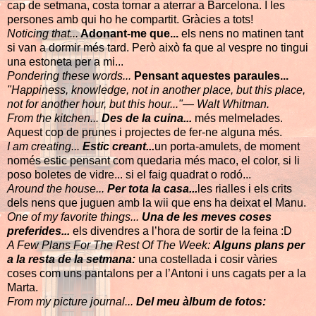
cap de setmana, costa tornar a aterrar a Barcelona. I les
persones amb qui ho he compartit. Gràcies a tots!
Noticing that...
Adonant-me que...
els nens no matinen tant
si van a dormir més tard. Però això fa que al vespre no tingui
una estoneta per a mi...
Pondering these words...
Pensant aquestes paraules...
"Happiness, knowledge, not in another place, but this place,
not for another hour, but this hour..."— Walt Whitman.
From the kitchen...
Des de la cuina...
més melmelades.
Aquest cop de prunes i projectes de fer-ne alguna més.
I am creating...
Estic creant...
un porta-amulets, de moment
només estic pensant com quedaria més maco, el color, si li
poso boletes de vidre... si el faig quadrat o rodó...
Around the house...
Per tota la casa...
les rialles i els crits
dels nens que juguen amb la wii que ens ha deixat el Manu.
One of my favorite things...
Una de les meves coses
preferides...
els divendres a l’hora de sortir de la feina :D
A Few Plans For The Rest Of The Week:
Alguns plans per
a la resta de la setmana:
una costellada i cosir vàries
coses com uns pantalons per a l’Antoni i uns cagats per a la
Marta.
From my picture journal...
Del meu àlbum de fotos: