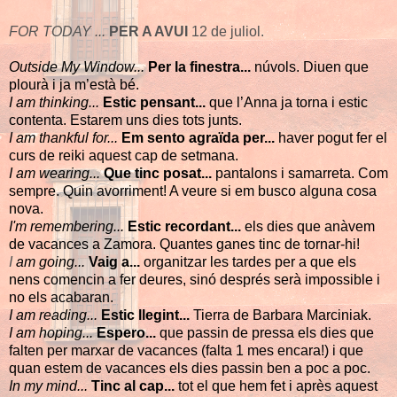
FOR TODAY ...
PER A AVUI
12 de juliol.
Outside My Window...
Per la finestra...
núvols. Diuen que
plourà i ja m’està bé.
I am thinking...
Estic pensant...
que l’Anna ja torna i estic
contenta. Estarem uns dies tots junts.
I
am thankful for...
Em sento agraïda per...
haver pogut fer el
curs de reiki aquest cap de setmana.
I am wearing...
Que tinc posat...
pantalons i samarreta. Com
sempre. Quin avorriment! A veure si em busco alguna cosa
nova.
I'm remembering...
Estic recordant...
els dies que anàvem
de vacances a Zamora. Quantes ganes tinc de tornar-hi!
I
am going...
Vaig a...
organitzar les tardes per a que els
nens comencin a fer deures, sinó després serà impossible i
no els acabaran.
I am reading...
Estic llegint...
Tierra de Barbara Marciniak.
I am hoping...
Espero...
que passin de pressa els dies que
falten per marxar de vacances (falta 1 mes encara!) i que
quan estem de vacances els dies passin ben a poc a poc.
In my mind...
Tinc al cap...
tot el que hem fet i après aquest