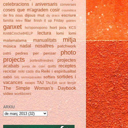
celebracions i aniversaris
converses
coses que m'agraden
cosir
cosmètica
dijous mut
escriure
de fira
didals
diy
dracs
filar
familia
finish it up Friday
feltre
galetes
ganxet
hort
jocs
ho'oponopono
KCS
lectura
lomi lomi
Knit&CrochetHELP
mitja
manualitats
malamalama
nadal
nosaltres
música
patchwork
photo
pedres
per pensar
patró
projects
projectes
portesifinestres
acabats
receptes
quilts
punta de coixí
reciclar
Reiki i espiritualitat
reiki cada dia
sortides i
sabó
softies
SAL
senseparaules
vacances
TAJ
swaps
TALEIA
tenyir
tarot
The Simple Woman's Daybook
vídeo
workboxes
ARXIU