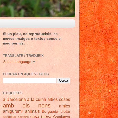
Si us plau, no reprodueixis les
meves imatges o textos sense el
meu permís.
TRANSLATE / TRADUEIX
Select Language
▼
CERCAR EN AQUEST BLOG
ETIQUETES
a Barcelona
a la cuina
altres coses
amb els nens
amics
amigurumi
animals
Berguedà
brodar
casa meva
Catalunya
cabdellar
càmping