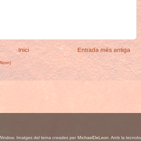
Inici
Entrada més antiga
(Atom)
Window. Imatges del tema creades per
MichaelDeLeon
. Amb la tecnol