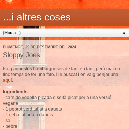
...i altres coses
▼
DIUMENGE, 29 DE DESEMBRE DEL 2024
Sloppy Joes
Faig aquestes hamburgueses de tant en tant, però mai no
tinc temps de fer una foto. He buscat i en vaig penjar una
aquí
.
Ingredients
:
- carn de vedella picada o seità picat per a una versió
vegana
- 1 pebrot verd tallat a dauets
- 1 ceba tallada a dauets
- sal
- pebre