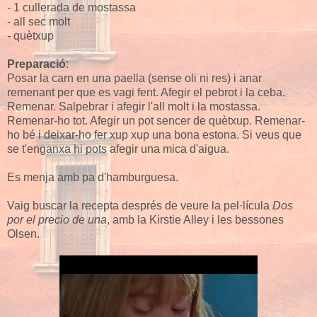
- 1 cullerada de mostassa
- all sec molt
- quètxup
Preparació
:
Posar la carn en una paella (sense oli ni res) i anar
remenant per que es vagi fent. Afegir el pebrot i la ceba.
Remenar. Salpebrar i afegir l'all molt i la mostassa.
Remenar-ho tot. Afegir un pot sencer de quètxup. Remenar-
ho bé i deixar-ho fer xup xup una bona estona. Si veus que
se t'enganxa hi pots afegir una mica d'aigua.
Es menja amb pa d'hamburguesa.
Vaig buscar la recepta després de veure la pel·lícula
Dos
por el precio de una
, amb la Kirstie Alley i les bessones
Olsen.